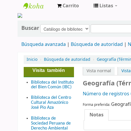
Carrito
Listas
cendoc
Buscar
Búsqueda avanzada
Búsqueda de autoridad
N
Inicio
›
Búsqueda de autoridad
›
Geografía (Térmi
Visita también
Vista normal
Vist
Geografía (Tér
Biblioteca del Instituto
del Bien Común (IBC)
Número de registros u
Biblioteca del Centro
Cultural Amazónico
Geografí
Forma preferida:
José Pio Aza
Notas
Biblioteca de
Sociedad Peruana de
Derecho Ambiental