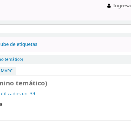
Ingresa
ube de etiquetas
no temático)
a MARC
mino temático)
tilizados en: 39
a