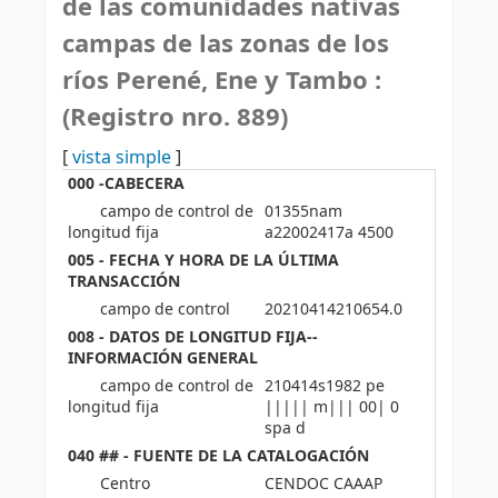
de las comunidades nativas
campas de las zonas de los
ríos Perené, Ene y Tambo :
(Registro nro. 889)
[
vista simple
]
000 -CABECERA
campo de control de
01355nam
longitud fija
a22002417a 4500
005 - FECHA Y HORA DE LA ÚLTIMA
TRANSACCIÓN
campo de control
20210414210654.0
008 - DATOS DE LONGITUD FIJA--
INFORMACIÓN GENERAL
campo de control de
210414s1982 pe
longitud fija
||||| m||| 00| 0
spa d
040 ## - FUENTE DE LA CATALOGACIÓN
Centro
CENDOC CAAAP