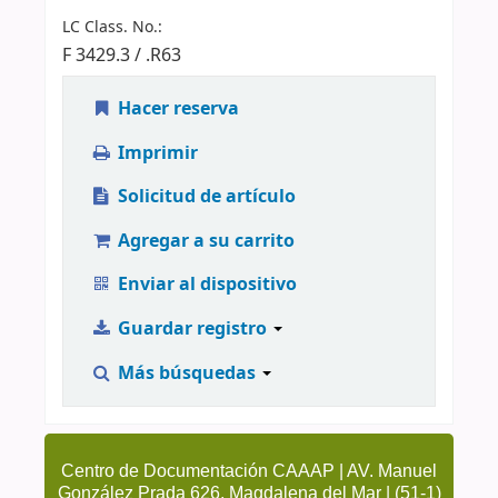
LC Class. No.:
F 3429.3 / .R63
Hacer reserva
Imprimir
Solicitud de artículo
Agregar a su carrito
Enviar al dispositivo
Guardar registro
Más búsquedas
Centro de Documentación CAAAP | AV. Manuel
González Prada 626, Magdalena del Mar | (51-1)